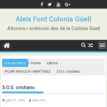
Skip
to
content
Aleix Font Colonia Güell
Aficions i vivències des de la Colònia Güell
You are here
Home
Llibres
PILAR RAHOLA i MARTÍNEZ
S.O.S. cristians
S.O.S. cristians
juliol 11, 2020
Aleix Font