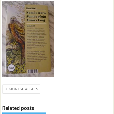
Navegació
MONTSE ALBETS
d'entrades
Related posts