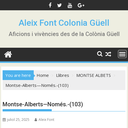
Skip
to
content
Aleix Font Colonia Güell
Aficions i vivències des de la Colònia Güell
You are here
Home
Llibres
MONTSE ALBETS
Montse-Alberts—Només.-(103)
Montse-Alberts—Només.-(103)
juliol 25, 2025
Aleix Font