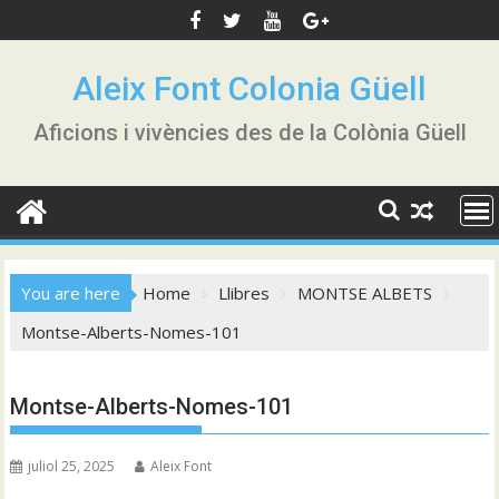
Skip
to
content
Aleix Font Colonia Güell
Aficions i vivències des de la Colònia Güell
You are here
Home
Llibres
MONTSE ALBETS
Montse-Alberts-Nomes-101
Montse-Alberts-Nomes-101
juliol 25, 2025
Aleix Font