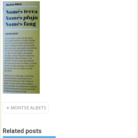
Navegació
MONTSE ALBETS
d'entrades
Related posts