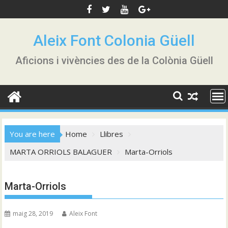
Skip
to
content
Aleix Font Colonia Güell
Aficions i vivències des de la Colònia Güell
You are here
Home
Llibres
MARTA ORRIOLS BALAGUER
Marta-Orriols
Marta-Orriols
maig 28, 2019
Aleix Font