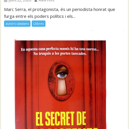
juliol 22, 2026
Aleix Font
Marc Serra, el protagonista, és un periodista honrat que
furga entre els poders polítics i els...
autors catalans
Llibres