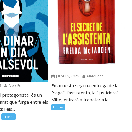
juliol 16, 2026
Aleix Font
En aquesta segona entrega de la
6
Aleix Font
"saga", l'assistenta, la "justiciera"
l protagonista, és un
Millie, entrarà a treballar a la...
nrat que furga entre els
Llibres
 i els...
Llibres