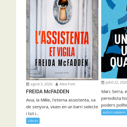
juliol 22, 202
agost 3, 2026
Aleix Font
FREIDA McFADDEN
Marc Serra, e
periodista ho
Avui, la Millie, l'eterna assistenta, va
poders polítics
de senyora, viuen en un barri selecte
autors catalans
i tot i...
Llibres