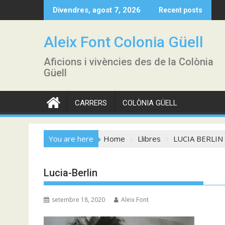
Skip
Divendres, agost 7, 2026
Recent posts
to
content
Aleix Font Colonia Güell
Aficions i vivències des de la Colònia
Güell
CARRERS
COLÒNIA GÜELL
You are here
Home
Llibres
LUCIA BERLIN –
Lucia-Berlin
setembre 18, 2020
Aleix Font