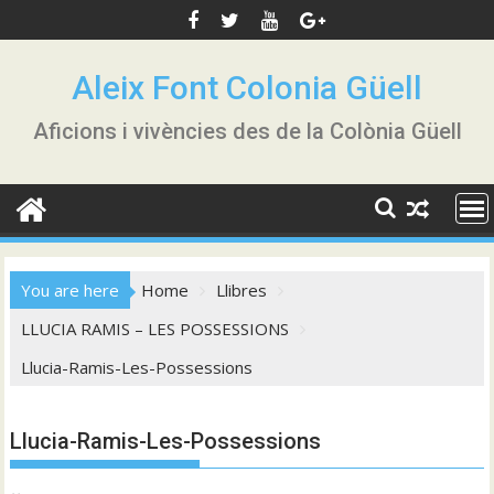
Skip
to
content
Aleix Font Colonia Güell
Aficions i vivències des de la Colònia Güell
You are here
Home
Llibres
LLUCIA RAMIS – LES POSSESSIONS
Llucia-Ramis-Les-Possessions
Llucia-Ramis-Les-Possessions