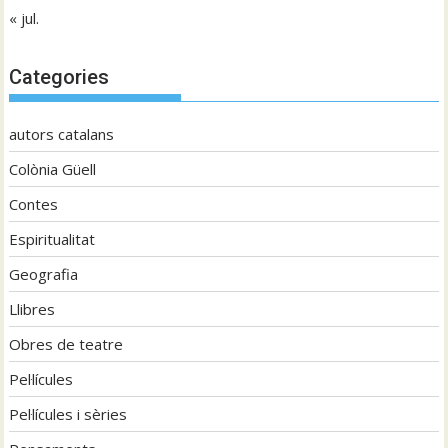
« jul.
Categories
autors catalans
Colònia Güell
Contes
Espiritualitat
Geografia
Llibres
Obres de teatre
Pel·lícules
Pel·lícules i sèries