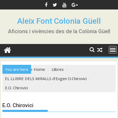
Skip
to
content
Aleix Font Colonia Güell
Aficions i vivències des de la Colònia Güell
You are here
Home
Llibres
EL LLIBRE DELS MIRALLS d’Eugen O.Chirovici
E.O. Chirovici
E.O. Chirovici