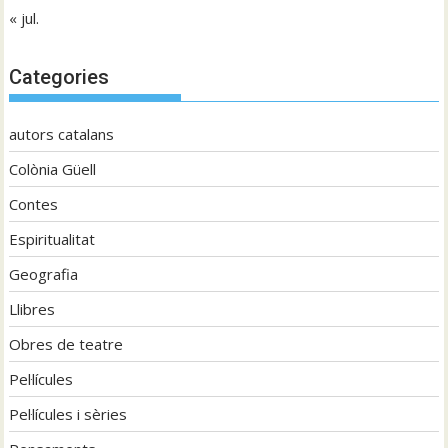
« jul.
Categories
autors catalans
Colònia Güell
Contes
Espiritualitat
Geografia
Llibres
Obres de teatre
Pel·lícules
Pel·lícules i sèries