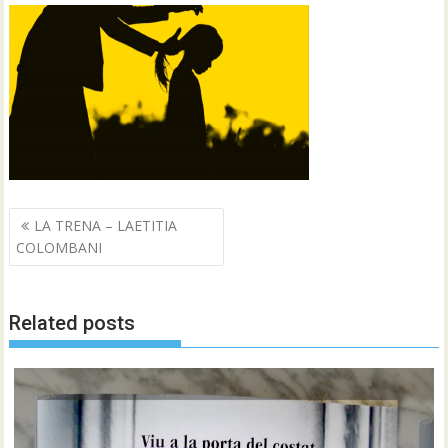
Navegació
LA TRENA – LAETITIA
d'entrades
COLOMBANI
Related posts