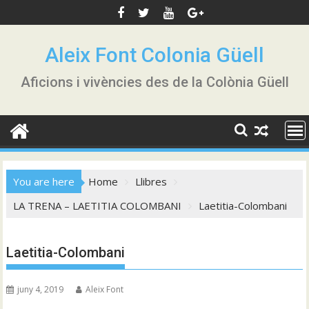
Skip
to
content
Aleix Font Colonia Güell
Aficions i vivències des de la Colònia Güell
You are here
Home
Llibres
LA TRENA – LAETITIA COLOMBANI
Laetitia-Colombani
Laetitia-Colombani
juny 4, 2019
Aleix Font