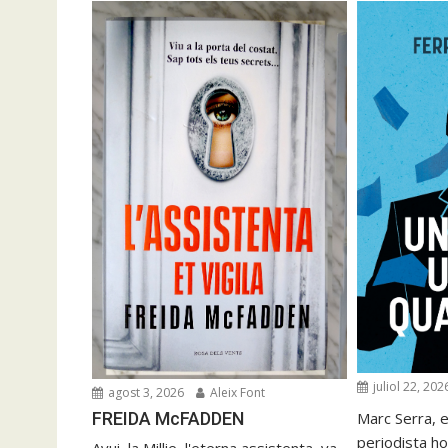
juliol 22, 202
agost 3, 2026
Aleix Font
FREIDA McFADDEN
Marc Serra, e
periodista ho
Avui, la Millie, l'eterna assistenta, va