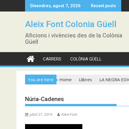
Skip
Divendres, agost 7, 2026
Recent posts
to
content
Aleix Font Colonia Güell
Aficions i vivències des de la Colònia
Güell
CARRERS
COLÒNIA GÜELL
You are here
Home
Llibres
LA NEGRA ED
Núria-Cadenes
juliol 27, 2019
Aleix Font