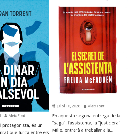
juliol 16, 2026
Aleix Font
En aquesta segona entrega de la
6
Aleix Font
"saga", l'assistenta, la "justiciera"
l protagonista, és un
Millie, entrarà a treballar a la...
nrat que furga entre els