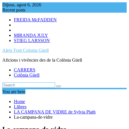
Skip
Dijous, agost 6, 2026
to
Recent posts
content
FREIDA McFADDEN
MIRANDA JULY
STIEG LARSSON
Aleix Font Colonia Güell
Aficions i vivències des de la Colònia Güell
CARRERS
Colònia Güell
You are here
Home
Llibres
LA CAMPANA DE VIDRE de Sylvia Plath
La-campana-de-vidre