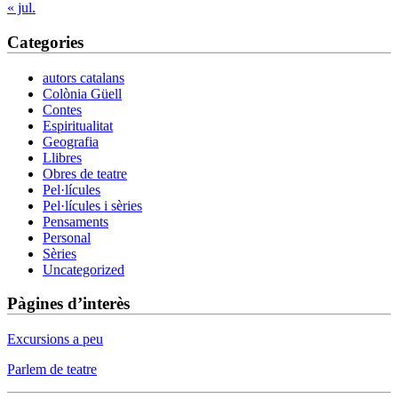
« jul.
Categories
autors catalans
Colònia Güell
Contes
Espiritualitat
Geografia
Llibres
Obres de teatre
Pel·lícules
Pel·lícules i sèries
Pensaments
Personal
Sèries
Uncategorized
Pàgines d’interès
Excursions a peu
Parlem de teatre