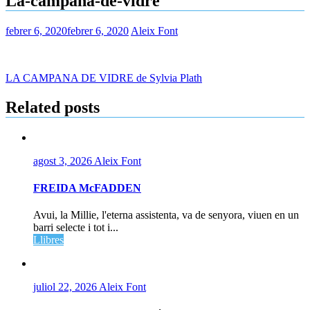
La-campana-de-vidre
febrer 6, 2020
febrer 6, 2020
Aleix Font
Navegació
LA CAMPANA DE VIDRE de Sylvia Plath
d'entrades
Related posts
agost 3, 2026
Aleix Font
FREIDA McFADDEN
Avui, la Millie, l'eterna assistenta, va de senyora, viuen en un
barri selecte i tot i...
Llibres
juliol 22, 2026
Aleix Font