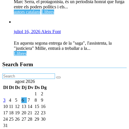
Marc Serra, el protagonista, és un periodista honrat que furga
entre els poders polítics i els...
autors catalans
Llibres
juliol 16, 2026
Aleix Font
En aquesta segona entrega de la "saga", l'assistenta, la
"justiciera" Millie, entrarà a treballar a la...
Llibres
Search Form
agost 2026
Dl
Dt
Dc
Dj
Dv
Ds
Dg
1
2
3
4
5
6
7
8
9
10
11
12
13
14
15
16
17
18
19
20
21
22
23
24
25
26
27
28
29
30
31