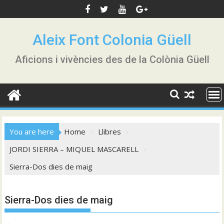
Skip
to
content
Aleix Font Colonia Güell
Aficions i vivències des de la Colònia Güell
You are here
Home
Llibres
JORDI SIERRA – MIQUEL MASCARELL
Sierra-Dos dies de maig
Sierra-Dos dies de maig