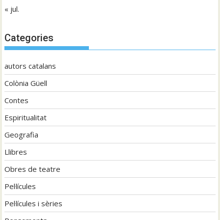
« jul.
Categories
autors catalans
Colònia Güell
Contes
Espiritualitat
Geografia
Llibres
Obres de teatre
Pel·lícules
Pel·lícules i sèries