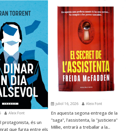
juliol 16, 2026
Aleix Font
En aquesta segona entrega de la
6
Aleix Font
"saga", l'assistenta, la "justiciera"
l protagonista, és un
Millie, entrarà a treballar a la...
nrat que furga entre els