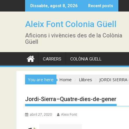
Skip
Dissabte, agost 8, 2026
Recent posts
to
content
Aleix Font Colonia Güell
Aficions i vivències des de la Colònia
Güell
CARRERS
COLÒNIA GÜELL
You are here
Home
Llibres
JORDI SIERRA
Jordi-Sierra–Quatre-dies-de-gener
abril 27, 2020
Aleix Font