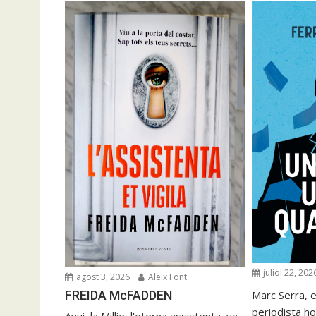
juliol 22, 202
agost 3, 2026
Aleix Font
FREIDA McFADDEN
Marc Serra, e
periodista ho
Avui, la Millie, l'eterna assistenta, va