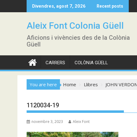
Skip
Divendres, agost 7, 2026
Recent posts
to
content
Aleix Font Colonia Güell
Aficions i vivències des de la Colònia
Güell
CARRERS
COLÒNIA GÜELL
You are here
Home
Llibres
JOHN VERDON –
1120034-19
novembre 3, 2023
Aleix Font