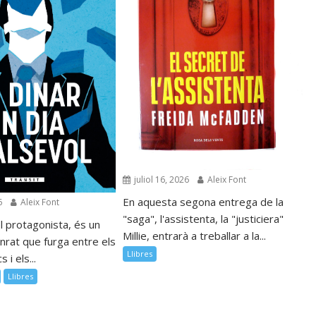
juliol 16, 2026
Aleix Font
En aquesta segona entrega de la
6
Aleix Font
"saga", l'assistenta, la "justiciera"
l protagonista, és un
Millie, entrarà a treballar a la...
nrat que furga entre els
Llibres
 i els...
Llibres