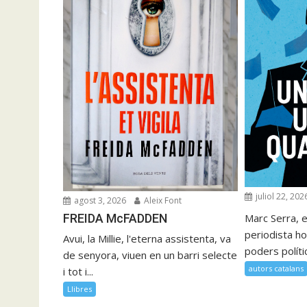
juliol 22, 202
agost 3, 2026
Aleix Font
FREIDA McFADDEN
Marc Serra, e
periodista ho
Avui, la Millie, l'eterna assistenta, va
poders polítics
de senyora, viuen en un barri selecte
autors catalans
i tot i...
Llibres