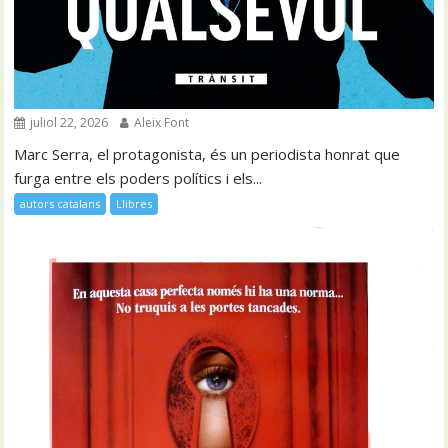
juliol 22, 2026
Aleix Font
Marc Serra, el protagonista, és un periodista honrat que
furga entre els poders polítics i els...
autors catalans
Llibres