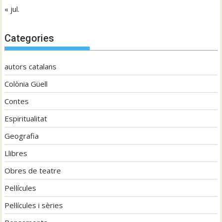
« jul.
Categories
autors catalans
Colònia Güell
Contes
Espiritualitat
Geografia
Llibres
Obres de teatre
Pel·lícules
Pel·lícules i sèries