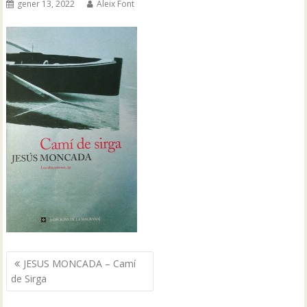
gener 13, 2022
Aleix Font
Navegació
JESUS MONCADA – Camí
d'entrades
de Sirga