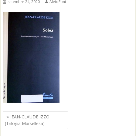
setembre 24, 2020
Aleix Font
Navegació
JEAN-CLAUDE IZZO
d'entrades
(Trilogia Marsellesa)