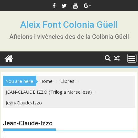
Skip
to
content
Aleix Font Colonia Güell
Aficions i vivències des de la Colònia Güell
You are here
Home
Llibres
JEAN-CLAUDE IZZO (Trilogia Marsellesa)
Jean-Claude-Izzo
Jean-Claude-Izzo