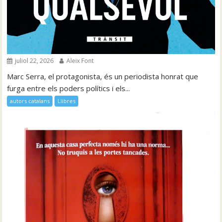
juliol 22, 2026
Aleix Font
Marc Serra, el protagonista, és un periodista honrat que
furga entre els poders polítics i els...
autors catalans
Llibres