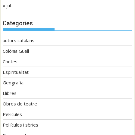
« jul.
Categories
autors catalans
Colònia Güell
Contes
Espiritualitat
Geografia
Llibres
Obres de teatre
Pel·lícules
Pel·lícules i sèries