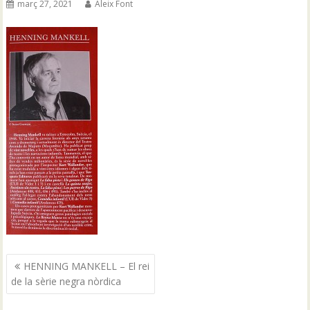
març 27, 2021
Aleix Font
Navegació
HENNING MANKELL – El rei
d'entrades
de la sèrie negra nòrdica