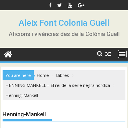
Skip
to
content
Aleix Font Colonia Güell
Aficions i vivències des de la Colònia Güell
You are here
Home
Llibres
HENNING MANKELL – El rei de la sèrie negra nòrdica
Henning-Mankell
Henning-Mankell