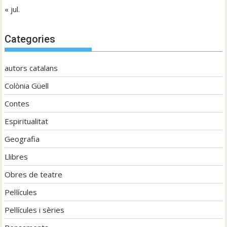
« jul.
Categories
autors catalans
Colònia Güell
Contes
Espiritualitat
Geografia
Llibres
Obres de teatre
Pel·lícules
Pel·lícules i sèries