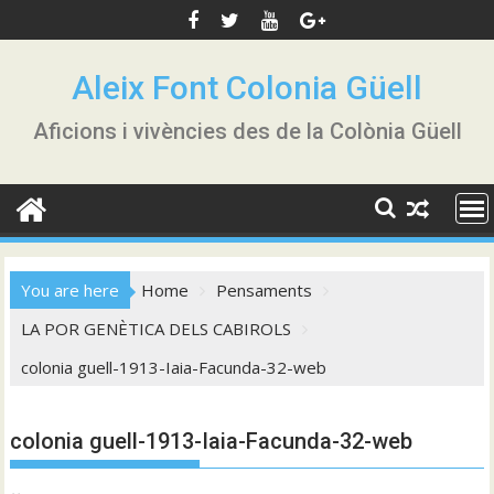
Skip
to
content
Aleix Font Colonia Güell
Aficions i vivències des de la Colònia Güell
You are here
Home
Pensaments
LA POR GENÈTICA DELS CABIROLS
colonia guell-1913-Iaia-Facunda-32-web
colonia guell-1913-Iaia-Facunda-32-web