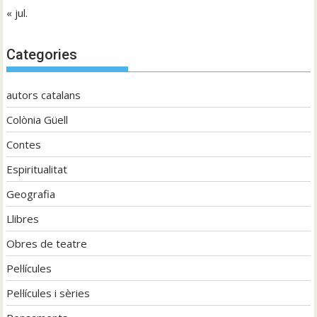
« jul.
Categories
autors catalans
Colònia Güell
Contes
Espiritualitat
Geografia
Llibres
Obres de teatre
Pel·lícules
Pel·lícules i sèries