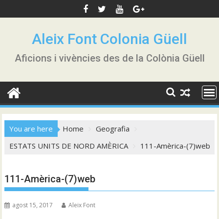
Skip
to
content
Aleix Font Colonia Güell
Aficions i vivències des de la Colònia Güell
You are here
Home
Geografia
ESTATS UNITS DE NORD AMÈRICA
111-Amèrica-(7)web
111-Amèrica-(7)web
agost 15, 2017
Aleix Font