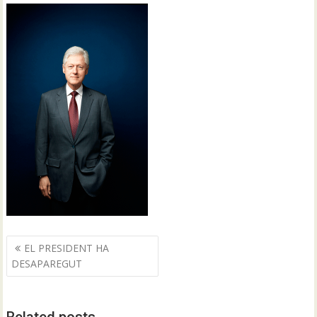
Navegació
EL PRESIDENT HA
d'entrades
DESAPAREGUT
Related posts