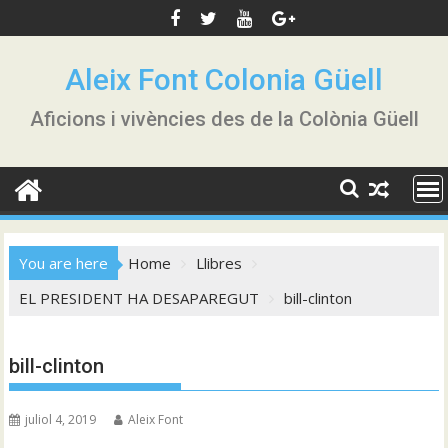
Skip
to
content
Aleix Font Colonia Güell
Aficions i vivències des de la Colònia Güell
You are here
Home
Llibres
EL PRESIDENT HA DESAPAREGUT
bill-clinton
bill-clinton
juliol 4, 2019
Aleix Font