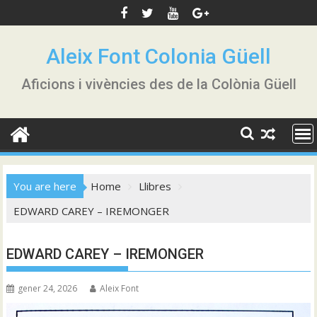
Skip
to
content
Aleix Font Colonia Güell
Aficions i vivències des de la Colònia Güell
You are here
Home
Llibres
EDWARD CAREY – IREMONGER
EDWARD CAREY – IREMONGER
gener 24, 2026
Aleix Font