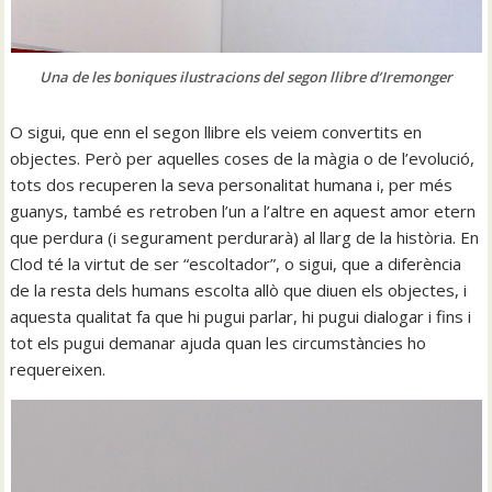
Una de les boniques ilustracions del segon llibre d’Iremonger
O sigui, que enn el segon llibre els veiem convertits en
objectes. Però per aquelles coses de la màgia o de l’evolució,
tots dos recuperen la seva personalitat humana i, per més
guanys, també es retroben l’un a l’altre en aquest amor etern
que perdura (i segurament perdurarà) al llarg de la història. En
Clod té la virtut de ser “escoltador”, o sigui, que a diferència
de la resta dels humans escolta allò que diuen els objectes, i
aquesta qualitat fa que hi pugui parlar, hi pugui dialogar i fins i
tot els pugui demanar ajuda quan les circumstàncies ho
requereixen.