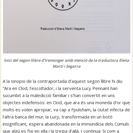
Inici del segon llibre d’Iremonger amb menció de la traductora Elena
Martí i Segarra
A la sinopsi de la contraportada d’aquest segon llibre hi diu
“Ara en Clod, l’escoltador, i la serventa Lucy Pennant han
sucumbit a la maledicció familiar i s’han convertit en uns
objectes indefensos: en Clod, que ara és una moneda d’or que
molts es volen apropiar, va cap a Fpulsham, la ciutat infecta de
l’altra banca del mur; la Lucy, transformada en un botó
insignificant, espera abandonada en la immundícia dels Cúmuls
que algú es fixi en ella i la tregui d’allà. I continua: Si com a