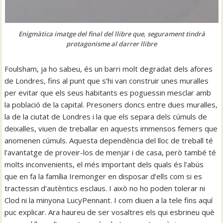
Enigmàtica imatge del final del llibre que, segurament tindrà
protagonisme al darrer llibre
Foulsham, ja ho sabeu, és un barri molt degradat dels afores
de Londres, fins al punt que s’hi van construir unes muralles
per evitar que els seus habitants es poguessin mesclar amb
la població de la capital. Presoners doncs entre dues muralles,
la de la ciutat de Londres i la que els separa dels cúmuls de
deixalles, viuen de treballar en aquests immensos femers que
anomenen cúmuls. Aquesta dependència del lloc de treball té
l’avantatge de proveir-los de menjar i de casa, però també té
molts inconvenients, el més important dels quals és l’abús
que en fa la família Iremonger en disposar d’ells com si es
tractessin d’autèntics esclaus. I això no ho poden tolerar ni
Clod ni la minyona LucyPennant. I com diuen a la tele fins aquí
puc explicar. Ara haureu de ser vosaltres els qui esbrineu què