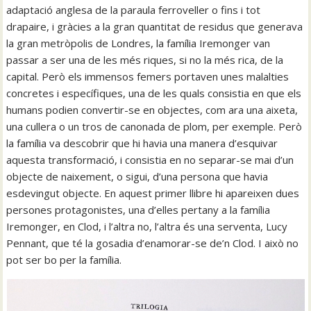
adaptació anglesa de la paraula ferroveller o fins i tot
drapaire, i gràcies a la gran quantitat de residus que generava
la gran metròpolis de Londres, la família Iremonger van
passar a ser una de les més riques, si no la més rica, de la
capital. Però els immensos femers portaven unes malalties
concretes i específiques, una de les quals consistia en que els
humans podien convertir-se en objectes, com ara una aixeta,
una cullera o un tros de canonada de plom, per exemple. Però
la família va descobrir que hi havia una manera d’esquivar
aquesta transformació, i consistia en no separar-se mai d’un
objecte de naixement, o sigui, d’una persona que havia
esdevingut objecte. En aquest primer llibre hi apareixen dues
persones protagonistes, una d’elles pertany a la família
Iremonger, en Clod, i l’altra no, l’altra és una serventa, Lucy
Pennant, que té la gosadia d’enamorar-se de’n Clod. I això no
pot ser bo per la família.