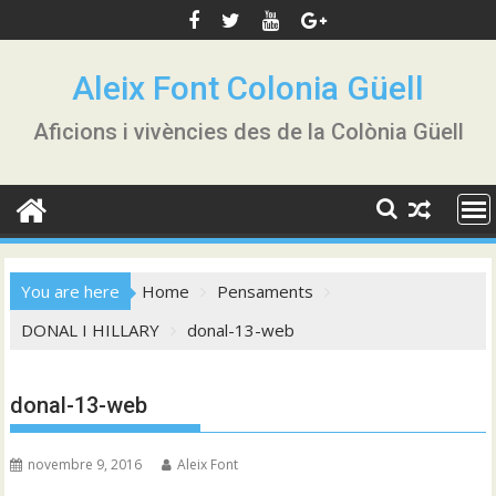
Skip
to
content
Aleix Font Colonia Güell
Aficions i vivències des de la Colònia Güell
You are here
Home
Pensaments
DONAL I HILLARY
donal-13-web
donal-13-web
novembre 9, 2016
Aleix Font