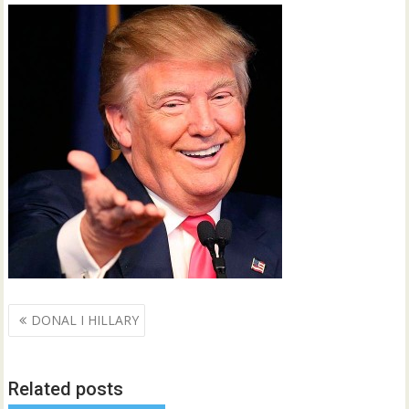
Navegació
DONAL I HILLARY
d'entrades
Related posts