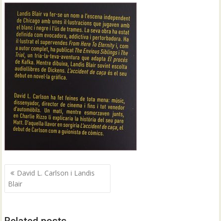
Navegació
David L. Carlson i Landis
d'entrades
Blair
Related posts