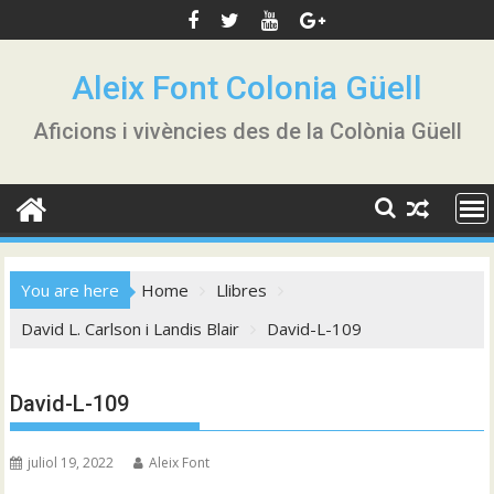
Skip
to
content
Aleix Font Colonia Güell
Aficions i vivències des de la Colònia Güell
You are here
Home
Llibres
David L. Carlson i Landis Blair
David-L-109
David-L-109
juliol 19, 2022
Aleix Font