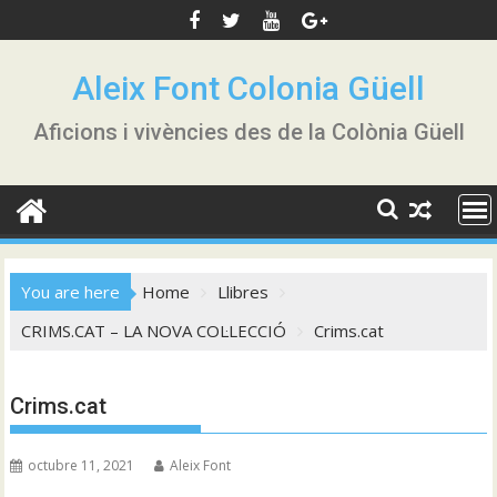
Skip
to
content
Aleix Font Colonia Güell
Aficions i vivències des de la Colònia Güell
You are here
Home
Llibres
CRIMS.CAT – LA NOVA COL·LECCIÓ
Crims.cat
Crims.cat
octubre 11, 2021
Aleix Font