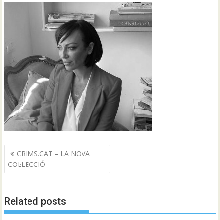
Navegació
CRIMS.CAT – LA NOVA
d'entrades
COL·LECCIÓ
Related posts