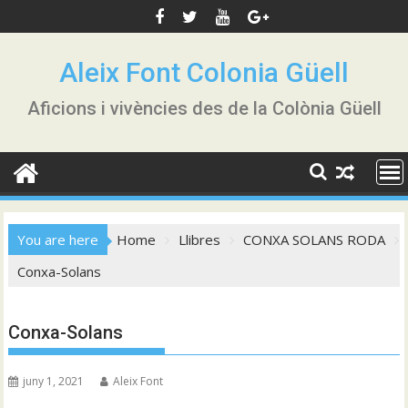
Skip
to
content
Aleix Font Colonia Güell
Aficions i vivències des de la Colònia Güell
You are here
Home
Llibres
CONXA SOLANS RODA
Conxa-Solans
Conxa-Solans
juny 1, 2021
Aleix Font