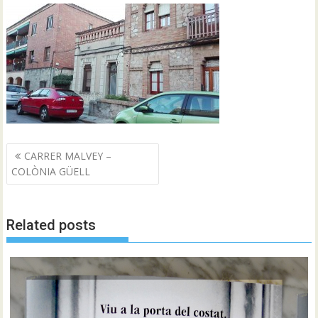
Navegació
CARRER MALVEY –
d'entrades
COLÒNIA GÜELL
Related posts