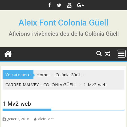
Skip
to
content
Aleix Font Colonia Güell
Aficions i vivències des de la Colònia Güell
You are here
Home
Colònia Güell
CARRER MALVEY – COLÒNIA GÜELL
1-Mv2-web
1-Mv2-web
gener 2, 2018
Aleix Font