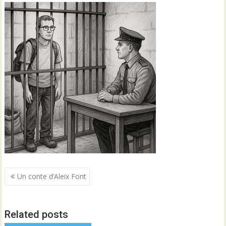
Navegació
Un conte d’Aleix Font
d'entrades
Related posts