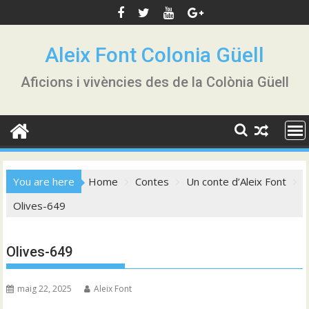
Skip
to
content
Aleix Font Colonia Güell
Aficions i vivències des de la Colònia Güell
You are here
Home
Contes
Un conte d’Aleix Font
Olives-649
Olives-649
maig 22, 2025
Aleix Font