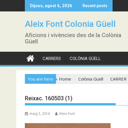
Skip
Dijous, agost 6, 2026
Recent posts
to
content
Aleix Font Colonia Güell
Aficions i vivències des de la Colònia
Güell
CARRERS
COLÒNIA GÜELL
You are here
Home
Colònia Güell
CARRER 
Reixac. 160503 (1)
maig 3, 2016
Aleix Font