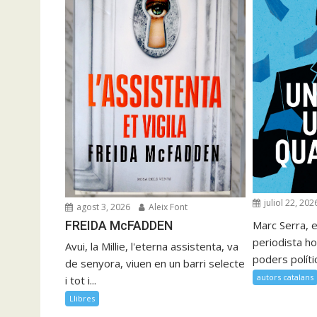
juliol 22, 202
agost 3, 2026
Aleix Font
FREIDA McFADDEN
Marc Serra, e
periodista ho
Avui, la Millie, l'eterna assistenta, va
poders polítics
de senyora, viuen en un barri selecte
autors catalans
i tot i...
Llibres