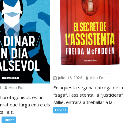
juliol 16, 2026
Aleix Font
En aquesta segona entrega de la
6
Aleix Font
"saga", l'assistenta, la "justiciera"
l protagonista, és un
Millie, entrarà a treballar a la...
nrat que furga entre els
Llibres
 i els...
Llibres