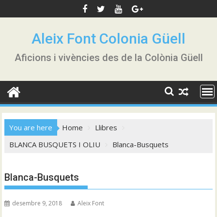
Skip
to
content
Aleix Font Colonia Güell
Aficions i vivències des de la Colònia Güell
You are here
Home
Llibres
BLANCA BUSQUETS I OLIU
Blanca-Busquets
Blanca-Busquets
desembre 9, 2018
Aleix Font