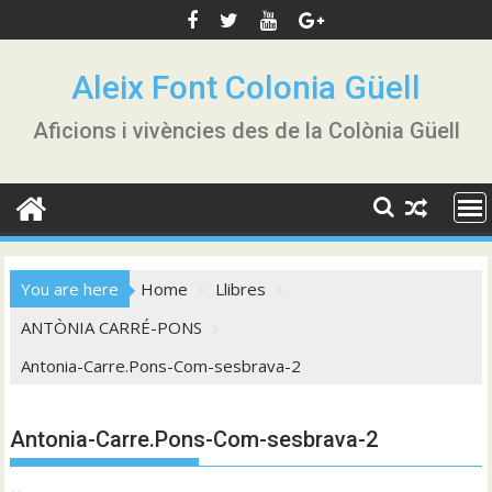
Skip
to
content
Aleix Font Colonia Güell
Aficions i vivències des de la Colònia Güell
You are here
Home
Llibres
ANTÒNIA CARRÉ-PONS
Antonia-Carre.Pons-Com-sesbrava-2
Antonia-Carre.Pons-Com-sesbrava-2