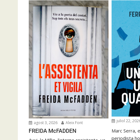
juliol 22, 202
agost 3, 2026
Aleix Font
FREIDA McFADDEN
Marc Serra, e
periodista ho
Avui, la Millie, l'eterna assistenta, va