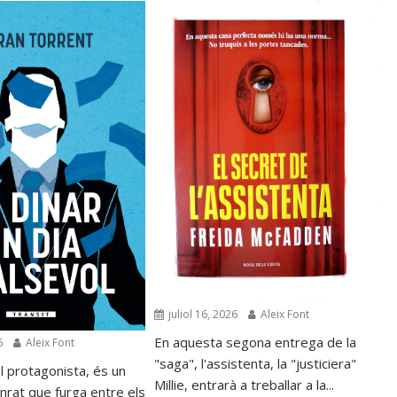
juliol 16, 2026
Aleix Font
En aquesta segona entrega de la
6
Aleix Font
"saga", l'assistenta, la "justiciera"
l protagonista, és un
Millie, entrarà a treballar a la...
nrat que furga entre els