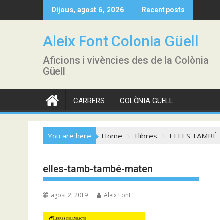
Skip
Dijous, agost 6, 2026
Recent posts
to
content
Aleix Font Colonia Güell
Aficions i vivències des de la Colònia
Güell
CARRERS
COLÒNIA GÜELL
You are here
Home
Llibres
ELLES TAMBÉ MA
elles-tamb-també-maten
agost 2, 2019
Aleix Font