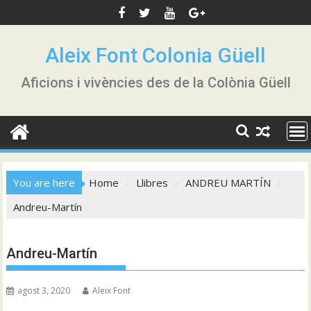
Skip
to
content
Aleix Font Colonia Güell
Aficions i vivències des de la Colònia Güell
You are here
Home
Llibres
ANDREU MARTÍN
Andreu-Martín
Andreu-Martín
agost 3, 2020
Aleix Font