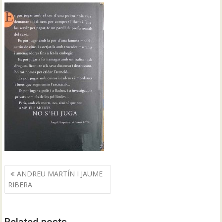
Navegació
ANDREU MARTÍN I JAUME
d'entrades
RIBERA
Related posts