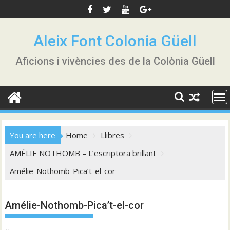
Skip
to
content
Aleix Font Colonia Güell
Aficions i vivències des de la Colònia Güell
You are here
Home
Llibres
AMÉLIE NOTHOMB – L’escriptora brillant
Amélie-Nothomb-Pica’t-el-cor
Amélie-Nothomb-Pica’t-el-cor