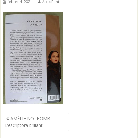
febrer 4, 2021
Aleix Font
Navegació
AMÉLIE NOTHOMB –
d'entrades
L’escriptora brillant