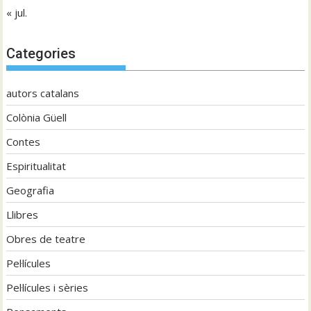
« jul.
Categories
autors catalans
Colònia Güell
Contes
Espiritualitat
Geografia
Llibres
Obres de teatre
Pel·lícules
Pel·lícules i sèries