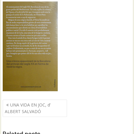
Navegació
UNA VIDA EN JOC, d’
d'entrades
ALBERT SALVADÓ
Related posts