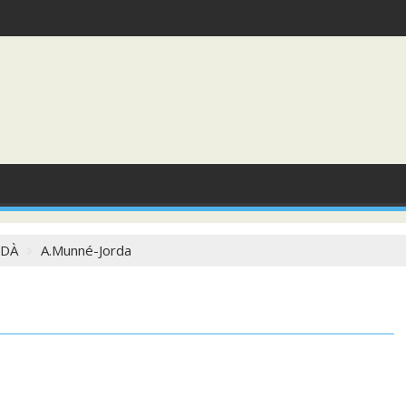
RDÀ
A.Munné-Jorda