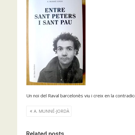
Un noi del Raval barcelonès viu i creix en la contradicci
Navegació
A. MUNNÉ-JORDÀ
d'entrades
Related posts