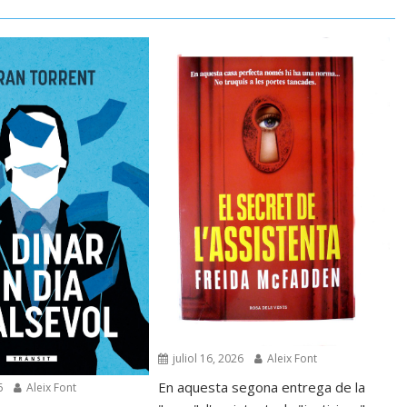
juliol 16, 2026
Aleix Font
En aquesta segona entrega de la
6
Aleix Font