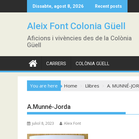
Skip
Dissabte, agost 8, 2026
Recent posts
to
content
Aleix Font Colonia Güell
Aficions i vivències des de la Colònia
Güell
CARRERS
COLÒNIA GÜELL
You are here
Home
Llibres
A. MUNNÉ-JO
A.Munné-Jorda
juliol 8, 2023
Aleix Font