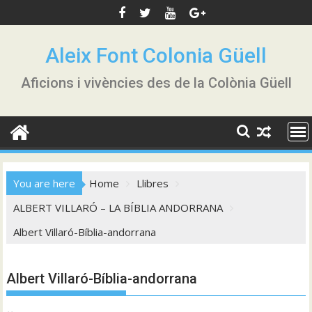
Skip
to
content
Aleix Font Colonia Güell
Aficions i vivències des de la Colònia Güell
You are here
Home
Llibres
ALBERT VILLARÓ – LA BÍBLIA ANDORRANA
Albert Villaró-Bíblia-andorrana
Albert Villaró-Bíblia-andorrana