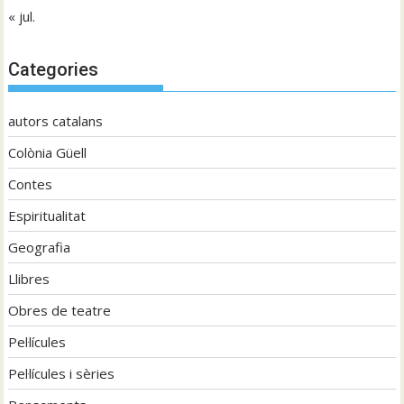
« jul.
Categories
autors catalans
Colònia Güell
Contes
Espiritualitat
Geografia
Llibres
Obres de teatre
Pel·lícules
Pel·lícules i sèries