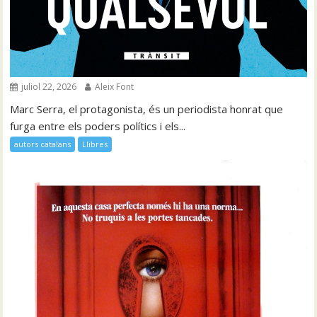
juliol 22, 2026
Aleix Font
Marc Serra, el protagonista, és un periodista honrat que
furga entre els poders polítics i els...
autors catalans
Llibres