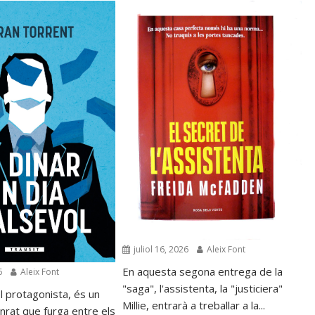
juliol 16, 2026
Aleix Font
En aquesta segona entrega de la
6
Aleix Font
"saga", l'assistenta, la "justiciera"
l protagonista, és un
Millie, entrarà a treballar a la...
nrat que furga entre els