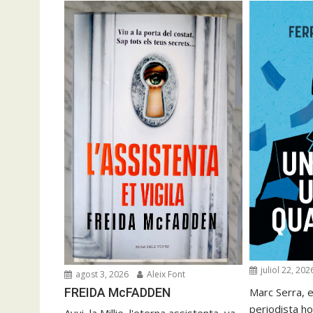
juliol 22, 202
agost 3, 2026
Aleix Font
FREIDA McFADDEN
Marc Serra, e
periodista ho
Avui, la Millie, l'eterna assistenta, va