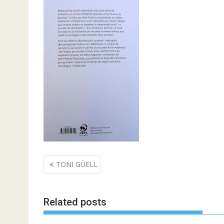
Navegació
TONI GÜELL
d'entrades
Related posts