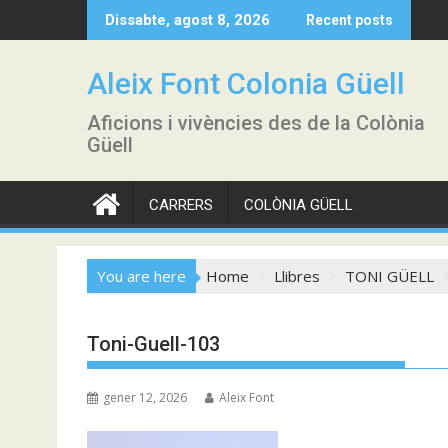
Skip
Dissabte, agost 8, 2026
Recent posts
to
content
Aleix Font Colonia Güell
Aficions i vivències des de la Colònia
Güell
CARRERS
COLÒNIA GÜELL
You are here
Home
Llibres
TONI GÜELL
Toni-Guell-103
gener 12, 2026
Aleix Font