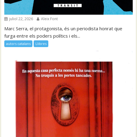
juliol 22, 2026
Aleix Font
Marc Serra, el protagonista, és un periodista honrat que
furga entre els poders polítics i els...
autors catalans
Llibres