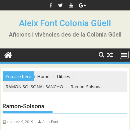
Skip
to
content
Aleix Font Colonia Güell
Aficions i vivències des de la Colònia Güell
You are here
Home
Llibres
RAMON SOLSONA i SANCHO
Ramon-Solsona
Ramon-Solsona
octubre 9, 2019
Aleix Font