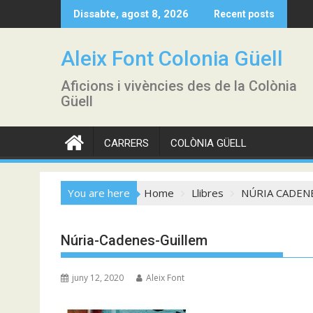
Skip
Dissabte, agost 8, 2026
Recent posts
to
content
Aleix Font Colonia Güell
Aficions i vivències des de la Colònia
Güell
CARRERS
COLÒNIA GÜELL
You are here
Home
Llibres
NÚRIA CADENE
Núria-Cadenes-Guillem
juny 12, 2020
Aleix Font