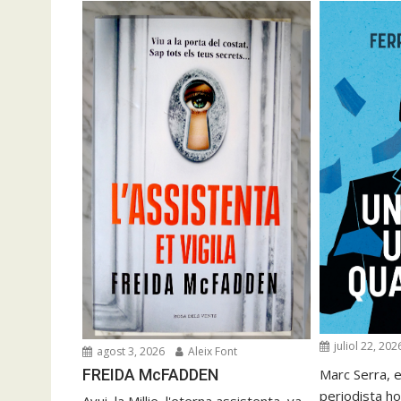
juliol 22, 202
agost 3, 2026
Aleix Font
FREIDA McFADDEN
Marc Serra, e
periodista ho
Avui, la Millie, l'eterna assistenta, va