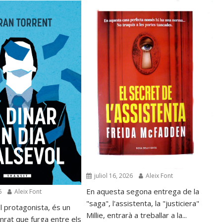
juliol 16, 2026
Aleix Font
En aquesta segona entrega de la
6
Aleix Font
"saga", l'assistenta, la "justiciera"
l protagonista, és un
Millie, entrarà a treballar a la...
nrat que furga entre els