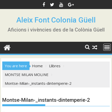
Skip
to
content
Aleix Font Colonia Güell
Aficions i vivències des de la Colònia Güell
You are here
Home
Llibres
MONTSE MILAN MOLINE
Montse-Milan-_instants-dintemperie-2
Montse-Milan-_instants-dintemperie-2