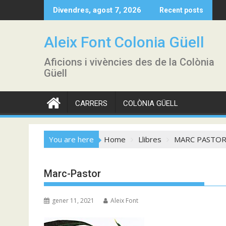
Skip
Divendres, agost 7, 2026
Recent posts
to
content
Aleix Font Colonia Güell
Aficions i vivències des de la Colònia
Güell
CARRERS
COLÒNIA GÜELL
You are here
Home
Llibres
MARC PASTOR 
Marc-Pastor
gener 11, 2021
Aleix Font