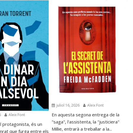
juliol 16, 2026
Aleix Font
En aquesta segona entrega de la
6
Aleix Font
"saga", l'assistenta, la "justiciera"
l protagonista, és un
Millie, entrarà a treballar a la...
nrat que furga entre els