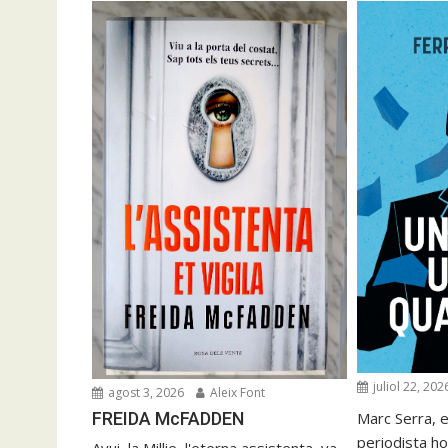
juliol 22, 202
agost 3, 2026
Aleix Font
FREIDA McFADDEN
Marc Serra, e
periodista ho
Avui, la Millie, l'eterna assistenta, va