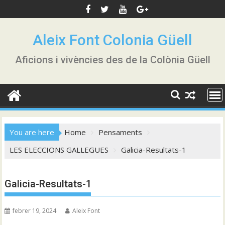
Skip
to
content
Aleix Font Colonia Güell
Aficions i vivències des de la Colònia Güell
You are here
Home
Pensaments
LES ELECCIONS GALLEGUES
Galicia-Resultats-1
Galicia-Resultats-1
febrer 19, 2024
Aleix Font