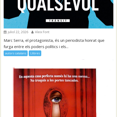
juliol 22, 2026
Aleix Font
Marc Serra, el protagonista, és un periodista honrat que
furga entre els poders polítics i els...
autors catalans
Llibres