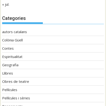
« jul.
Categories
autors catalans
Colònia Güell
Contes
Espiritualitat
Geografia
Llibres
Obres de teatre
Pel·lícules
Pel·lícules i sèries