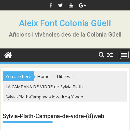
Skip
to
content
Aleix Font Colonia Güell
Aficions i vivències des de la Colònia Güell
You are here
Home
Llibres
LA CAMPANA DE VIDRE de Sylvia Plath
Sylvia-Plath-Campana-de-vidre-(8)web
Sylvia-Plath-Campana-de-vidre-(8)web