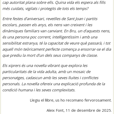
cap autoritat plana sobre ells. Quina vida els espera als fills
més cuidats, vigilats i protegits de tots els temps?
Entre festes d’aniversari, revetlles de Sant Joan i partits
escolars, passen els anys, els nens van creixent i les
dinàmiques familiars van canviant. En Bru, un d’aquests nens,
és una persona poc corrent, intel·ligentíssim i amb una
sensibilitat estranya, té la capacitat de veure què passarà, i tot
aquell món teòricament perfecte comença a ensorrar-se el dia
que prediu la mort d’un dels seus companys de classe.
Els xiprers és una novel·la vibrant que explora les
particularitats de la vida adulta, amb un mosaic de
personatges, cadascun amb les seves lluites i conflictes
personals. La novel·la ofereix una explicació profunda de la
condició humana i les seves complexitats.
Llegiu el llibre, us ho recomano fervorosament.
Aleix Font, 11 de desembre de 2025.