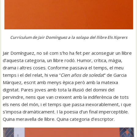
Currículum de Jair Domínguez a la solapa del llibre Els Xiprers
Jair Domínguez, no sé com s’ho ha fet per aconseguir un llibre
d’aquesta categoria, un llibre rodó. Humor, crítica, màgia,
drama i altres coses. Conforme passava el temps, el meu
temps i el del relat, hi veia “
Cien años de soledat
” de Garcia
Màrquez, escrit amb menys èpica però amb la mateixa
dignitat. Pares joves amb tota la il·lusió del domini del
pervindre, nens que van creixent amb la indiferència de tots
els nens del món, i el temps que passa inexorablement, i que
s’imposa dramàticament. I la poesia d’un final imperceptible.
Quina meravella de llibre. Quina categoria d’escriptor.