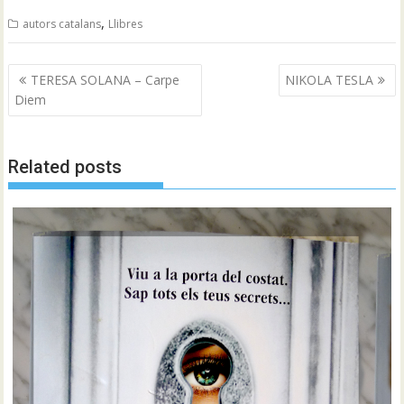
,
autors catalans
Llibres
Navegació
TERESA SOLANA – Carpe
NIKOLA TESLA
d'entrades
Diem
Related posts