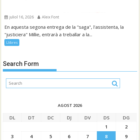
juliol 16, 2026
Aleix Font
En aquesta segona entrega de la "saga", l'assistenta, la
"justiciera" Millie, entrarà a treballar a la...
Llibres
Search Form
AGOST 2026
DL
DT
DC
DJ
DV
DS
DG
1
2
3
4
5
6
7
8
9