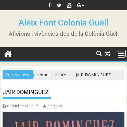
Skip
to
content
Aleix Font Colonia Güell
Aficions i vivències des de la Colònia Güell
You are here
Home
Llibres
JAIR DOMINGUEZ
JAIR DOMINGUEZ
desembre 11, 2025
Aleix Font