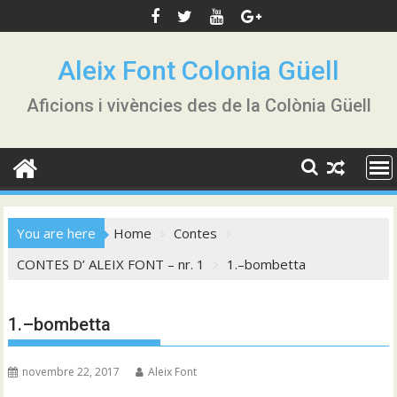
Skip
to
content
Aleix Font Colonia Güell
Aficions i vivències des de la Colònia Güell
You are here
Home
Contes
CONTES D’ ALEIX FONT – nr. 1
1.–bombetta
1.–bombetta
novembre 22, 2017
Aleix Font