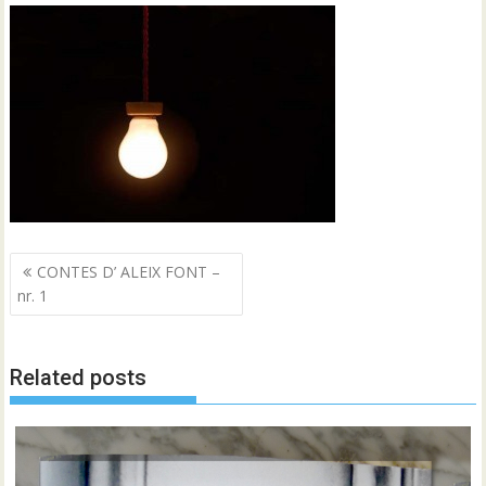
Navegació
CONTES D’ ALEIX FONT –
d'entrades
nr. 1
Related posts