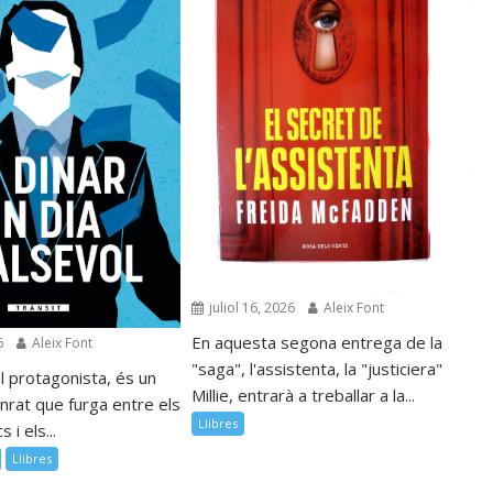
juliol 16, 2026
Aleix Font
En aquesta segona entrega de la
6
Aleix Font
"saga", l'assistenta, la "justiciera"
l protagonista, és un
Millie, entrarà a treballar a la...
nrat que furga entre els
Llibres
 i els...
Llibres