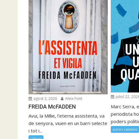
juliol 22, 202
agost 3, 2026
Aleix Font
FREIDA McFADDEN
Marc Serra, e
periodista ho
Avui, la Millie, l'eterna assistenta, va
poders polítics
de senyora, viuen en un barri selecte
autors catalans
i tot i...
Llibres