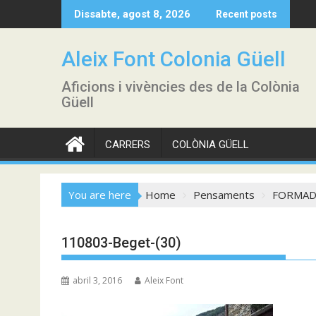
Skip
Dissabte, agost 8, 2026
Recent posts
to
content
Aleix Font Colonia Güell
Aficions i vivències des de la Colònia
Güell
CARRERS
COLÒNIA GÜELL
You are here
Home
Pensaments
FORMADOR
110803-Beget-(30)
abril 3, 2016
Aleix Font