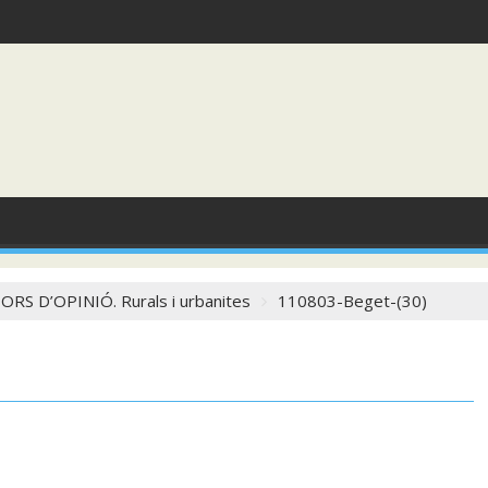
S D’OPINIÓ. Rurals i urbanites
110803-Beget-(30)