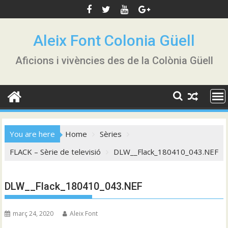
Skip
to
content
Aleix Font Colonia Güell
Aficions i vivències des de la Colònia Güell
You are here
Home
Sèries
FLACK – Sèrie de televisió
DLW__Flack_180410_043.NEF
DLW__Flack_180410_043.NEF
març 24, 2020
Aleix Font