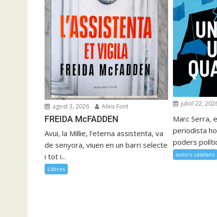
juliol 22, 202
agost 3, 2026
Aleix Font
FREIDA McFADDEN
Marc Serra, e
periodista ho
Avui, la Millie, l'eterna assistenta, va
poders polítics
de senyora, viuen en un barri selecte
autors catalans
i tot i...
Llibres