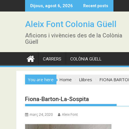
Skip
Dijous, agost 6, 2026
Recent posts
to
content
Aleix Font Colonia Güell
Aficions i vivències des de la Colònia
Güell
CARRERS
COLÒNIA GÜELL
You are here
Home
Llibres
FIONA BARTON
Fiona-Barton-La-Sospita
març 24, 2020
Aleix Font