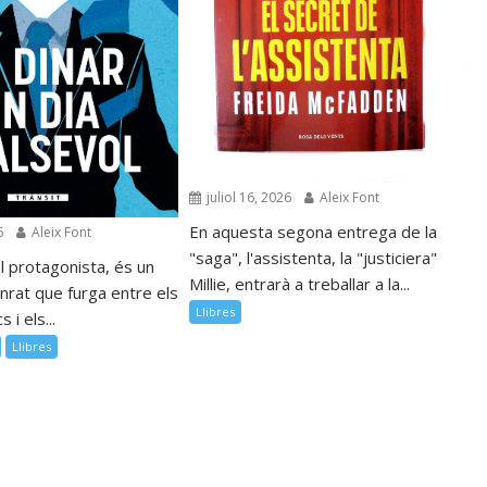
juliol 16, 2026
Aleix Font
En aquesta segona entrega de la
6
Aleix Font
"saga", l'assistenta, la "justiciera"
l protagonista, és un
Millie, entrarà a treballar a la...
nrat que furga entre els
Llibres
 i els...
Llibres