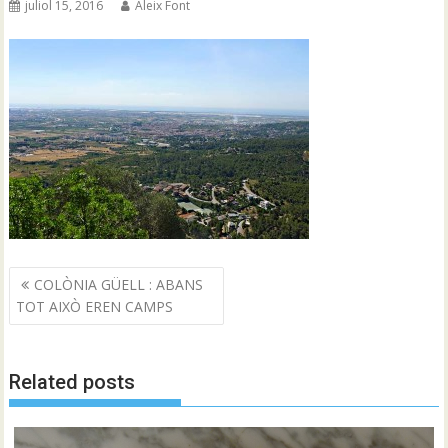
juliol 15, 2016
Aleix Font
Navegació
COLÒNIA GÜELL : ABANS
d'entrades
TOT AIXÒ EREN CAMPS
Related posts