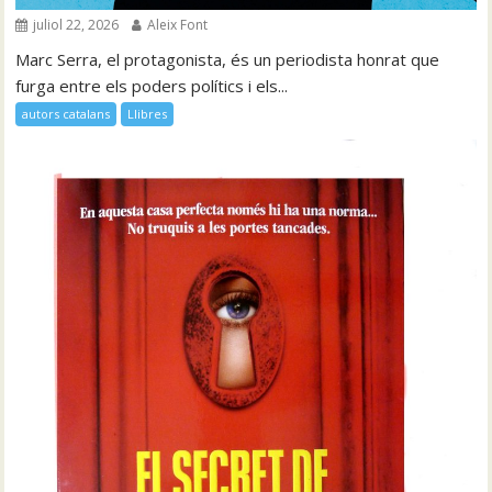
juliol 22, 2026
Aleix Font
Marc Serra, el protagonista, és un periodista honrat que
furga entre els poders polítics i els...
autors catalans
Llibres