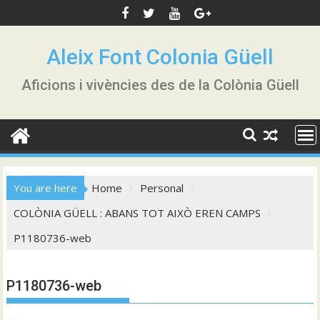
Skip
to
content
Aleix Font Colonia Güell
Aficions i vivències des de la Colònia Güell
You are here
Home
Personal
COLÒNIA GÜELL : ABANS TOT AIXÒ EREN CAMPS
P1180736-web
P1180736-web