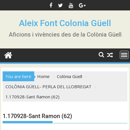
Skip
to
content
Aleix Font Colonia Güell
Aficions i vivències des de la Colònia Güell
You are here
Home
Colònia Güell
COLÒNIA GÜELL- PERLA DEL LLOBREGAT
1.170928-Sant Ramon (62)
1.170928-Sant Ramon (62)