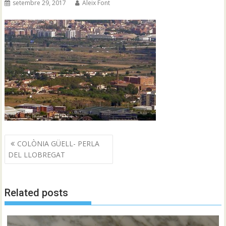
setembre 29, 2017
Aleix Font
Navegació
COLÒNIA GÜELL- PERLA
d'entrades
DEL LLOBREGAT
Related posts