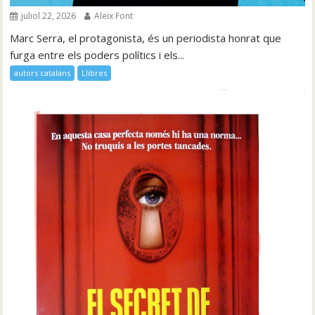
juliol 22, 2026
Aleix Font
Marc Serra, el protagonista, és un periodista honrat que
furga entre els poders polítics i els...
autors catalans
Llibres